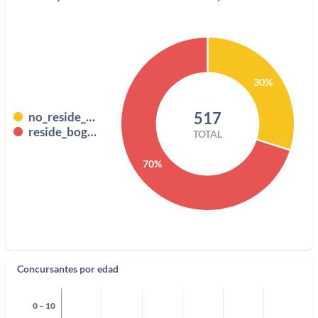
30%
517
no_reside_bogota
reside_bogota
TOTAL
70%
Concursantes por edad
0 – 10