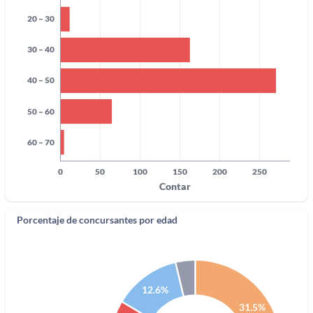
20 – 30
30 – 40
40 – 50
50 – 60
60 – 70
0
50
100
150
200
250
Contar
Porcentaje de concursantes por edad
12.6%
31.5%