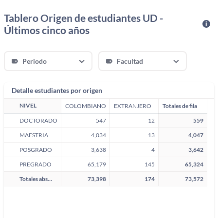
Tablero Origen de estudiantes UD -
Últimos cinco años
Periodo
Facultad
Detalle estudiantes por origen
NIVEL
COLOMBIANO
EXTRANJERO
Totales de fila
DOCTORADO
547
12
559
MAESTRIA
4,034
13
4,047
POSGRADO
3,638
4
3,642
PREGRADO
65,179
145
65,324
Totales absolutos
73,398
174
73,572