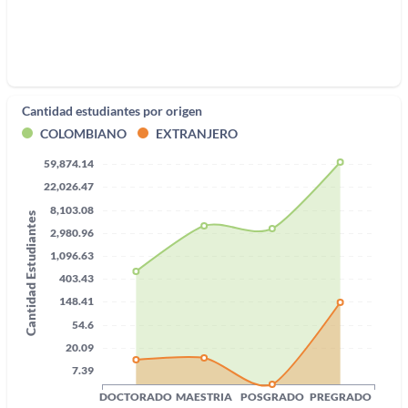
Cantidad estudiantes por origen
COLOMBIANO
EXTRANJERO
59,874.14
22,026.47
8,103.08
Cantidad Estudiantes
2,980.96
1,096.63
403.43
148.41
54.6
20.09
7.39
DOCTORADO
MAESTRIA
POSGRADO
PREGRADO