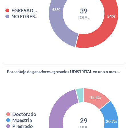
39
46%
EGRESADO UD
NO EGRESADO UD
54%
TOTAL
Porcentaje de ganadores egresados UDISTRITAL en uno o mas programas de pregrado o posgrado
13.8%
Doctorado
29
Maestria
20.7%
Pregrado
TOTAL